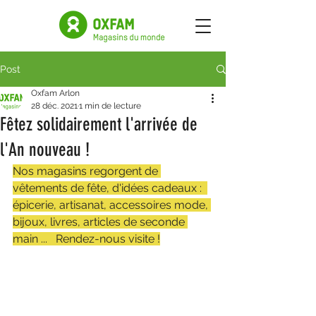
Post
Oxfam Arlon
28 déc. 2021
1 min de lecture
Fêtez solidairement l'arrivée de
l'An nouveau !
Nos magasins regorgent de 
vêtements de fête, d'idées cadeaux :  
épicerie, artisanat, accessoires mode, 
bijoux, livres, articles de seconde 
main ...   Rendez-nous visite !